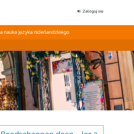
Zaloguj się
 nauka języka niderlandzkiego
Boodschappen doen – les 3