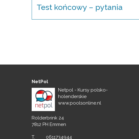
Test końcowy – pytania
NetPol
Netpol - Kursy polsko-
holenderskie
www.poolsonline.nl
Rolderbrink 24
7812 PH Emmen
T.
0611734944