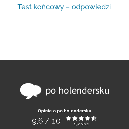
Test końcowy – odpowiedzi
Opinie o po holendersku
9,6
/
10
15
opinie