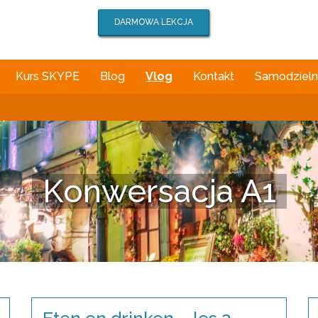
DARMOWA LEKCJA
Kurs SKYPE
Blog
Vlog
Kontakt
Samodzielna
Konwersacja A1
Eten en drinken – les 2