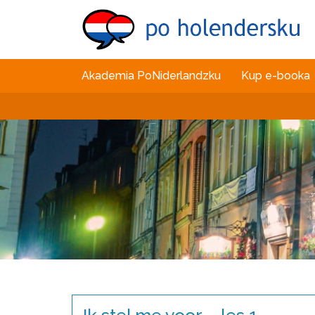
Akademia PoNiderlandzku
Kup e-booka
Ik stel me voor – les 1