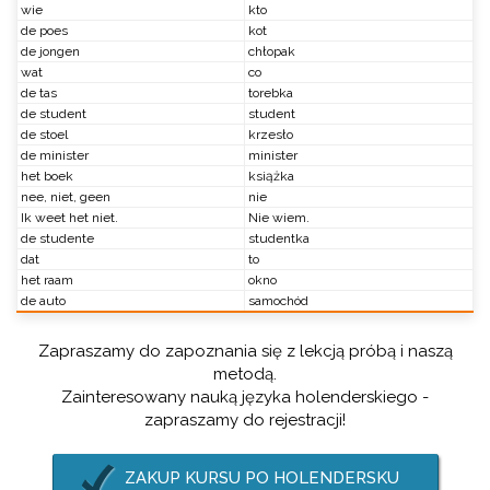
wie
kto
de poes
kot
de jongen
chłopak
wat
co
de tas
torebka
de student
student
de stoel
krzesło
de minister
minister
het boek
książka
nee, niet, geen
nie
Ik weet het niet.
Nie wiem.
de studente
studentka
dat
to
het raam
okno
de auto
samochód
Zapraszamy do zapoznania się z lekcją próbą i naszą
metodą.
Zainteresowany nauką języka holenderskiego -
zapraszamy do rejestracji!
ZAKUP KURSU PO HOLENDERSKU