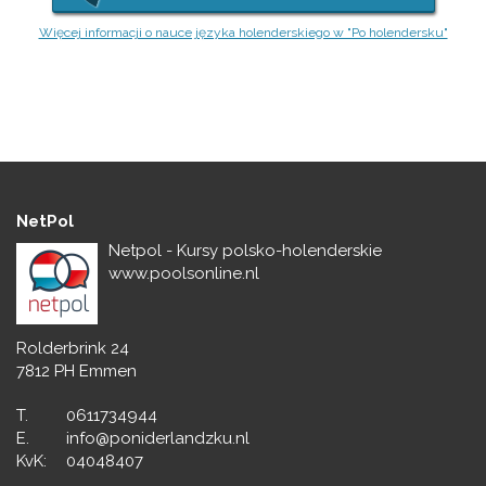
Więcej informacji o nauce języka holenderskiego w "Po holendersku"
NetPol
Netpol - Kursy polsko-holenderskie
www.poolsonline.nl
Rolderbrink 24
7812 PH Emmen
T.
0611734944
E.
info@poniderlandzku.nl
KvK:
04048407