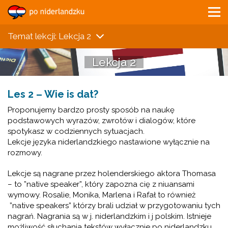
Temat lekcji: Lekcja 2
Lekcja 2
Les 2 – Wie is dat?
Proponujemy bardzo prosty sposób na naukę
podstawowych wyrazów, zwrotów i dialogów, które
spotykasz w codziennych sytuacjach.
Lekcje języka niderlandzkiego nastawione wyłącznie na
rozmowy.
Lekcje są nagrane przez holenderskiego aktora Thomasa
– to ”native speaker”, który zapozna cię z niuansami
wymowy. Rosalie, Monika, Marlena i Rafał to również
”native speakers” którzy brali udział w przygotowaniu tych
nagrań. Nagrania są w j. niderlandzkim i j polskim. Istnieje
możliwość słuchania tekstów wyłącznie po niderlandzku.