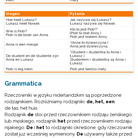
klein
mały
Vragen
Pytania
Hoe heet Lukasz?
Jak nazywa się Łukasz?
Lukasz heet Nowak.
Łukasz nazywa się Nowak.
Kto to jest Piotr?*
Wie is Piotr?
(Piotr to brat Anny.)
Piotr is de broer van Anna.
Piotr jest bratem Anny.
*(Anna to dziewczyna.)
Anna is een meisje.
Anna jest dziewczyną.
*(Student i studentka to Anna i
De student en de studente zijn
Łukasz.)
Anna en Lukasz.
Studentem i studentką są Anna i
Łukasz.
Piotr is erg klein.
Piotr jest bardzo mały.
Grammatica
Rzeczowniki w języku niderlandzkim są poprzedzone
rodzajnikiem. Rozrόżniamy rodzajniki:
de, het, een
.
de tas, het huis
Rodzajnik
de
stoi przed rzeczownikiem rodzaju żenskiego
lub męskiego, rodzajnik
het
przed rzeczownikiem rodzaju
nijakiego.
De
i
het
to rodzajniki określone, gdy rzeczownik
został juz wcześniej wymieniony.
De
używamy także przed