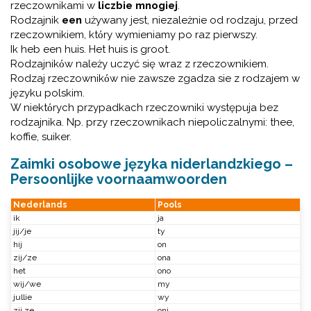
rzeczownikami w
liczbie mnogiej
.
Rodzajnik
een
używany jest, niezależnie od rodzaju, przed
rzeczownikiem, ktόry wymieniamy po raz pierwszy.
Ik heb een huis. Het huis is groot.
Rodzajnikόw należy uczyć się wraz z rzeczownikiem.
Rodzaj rzeczownikόw nie zawsze zgadza sie z rodzajem w
języku polskim.
W niektόrych przypadkach rzeczowniki występuja bez
rodzajnika. Np. przy rzeczownikach niepoliczalnymi: thee,
koffie, suiker.
Zaimki osobowe języka niderlandzkiego –
Persoonlijke voornaamwoorden
Nederlands
Pools
ik
ja
jij/je
ty
hij
on
zij/ze
ona
het
ono
wij/we
my
jullie
wy
zij,ze
oni