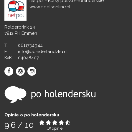
Netpol - Kursy polsko-holenderskie
www.poolsonline.nl
Rolderbrink 24
7812 PH Emmen
T.
0611734944
E.
info@poniderlandzku.nl
KvK:
04048407
Opinie o po holendersku
9,6
/
10
15
opinie