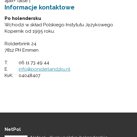
ajax=”false”]
Informacje kontaktowe
Po holendersku
Wchodzi w skład Polskiego Instytutu Językowego
Kopernik od 1995 roku.
Rolderbrink 24
7812 PH Emmen
T.
06 11 73 49 44
E.
info@poniderlandzku.nl
KvK:
04048407
NetPol