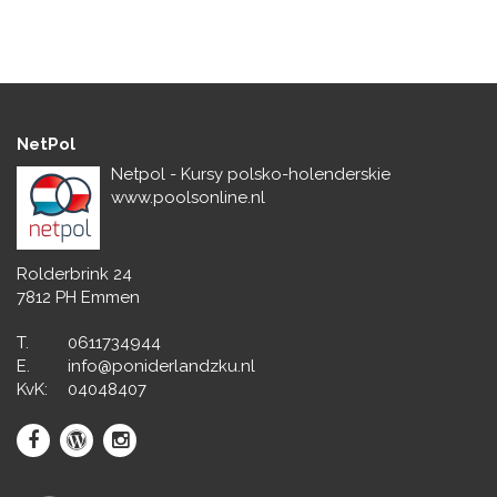
NetPol
Netpol - Kursy polsko-holenderskie
www.poolsonline.nl
Rolderbrink 24
7812 PH Emmen
T.
0611734944
E.
info@poniderlandzku.nl
KvK:
04048407