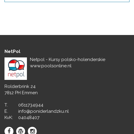
NetPol
Netpol - Kursy polsko-holenderskie
www.poolsonline.nl
Rolderbrink 24
7812 PH Emmen
T.
0611734944
E.
info@poniderlandzku.nl
KvK:
04048407