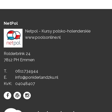
NetPol
Netpol - Kursy polsko-holenderskie
www.poolsonline.nl
Rolderbrink 24
7812 PH Emmen
T.
0611734944
E.
info@poniderlandzku.nl
KvK:
04048407