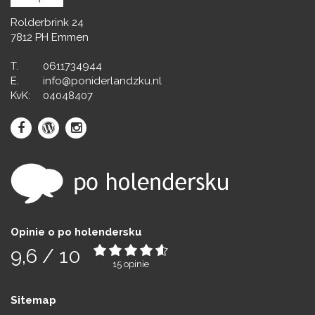
Rolderbrink 24
7812 PH Emmen
T.
0611734944
E.
info@poniderlandzku.nl
KvK:
04048407
Opinie o po holendersku
9,6
/
10
15
opinie
Sitemap