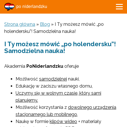
Strona główna
»
Blog
»
I Ty możesz mówić „po
holendersku”! Samodzielna nauka!
I Ty możesz mówić „po holendersku”!
Samodzielna nauka!
Akademia
PoNiderlandzku
oferuje
Możliwość
samodzielnej
nauki,
Edukację w zaciszu własnego domu,
Uczymy się w wolnym czasie, który sami
planujemy.
Możliwość korzystania z
dowolnego urządzenia
stacjonarnego lub mobilnego
,
Naukę w formie
klipów wideo
+ materiały