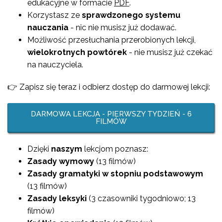
edukacyjne w formacie
PDF
.
Korzystasz ze
sprawdzonego systemu
nauczania
- nic nie musisz już dodawać.
Możliwość przesłuchania przerobionych lekcji,
wielokrotnych powtórek
- nie musisz już czekać
na nauczyciela.
👉 Zapisz się teraz i odbierz dostęp do darmowej lekcji:
DARMOWA LEKCJA - PIERWSZY TYDZIEŃ - 6
FILMÓW
Dzięki
naszym
lekcjom poznasz:
Zasady wymowy
(13 filmów)
Zasady gramatyki w stopniu podstawowym
(13 filmów)
Zasady leksyki
(3 czasowniki tygodniowo; 13
filmów)