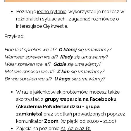
Poznając
jedno pytanie
, wykorzystać je możesz w
różnorakich sytuacjach i zagadnąć rozmówcę o
interesujące Cię kwestie.
Przykład:
Hoe laat spreken we af?
O której
się umawiamy?
Wanneer spreken we af?
Kiedy
się umawiamy?
Waar spreken we af?
Gdzie
się umawiamy?
Met wie spreken we af?
Z kim
się umawiamy?
Bij wie spreken we af?
U kogo
się umawiamy?
W razie jakichkolwiek problemów, możesz także
skorzystać z
grupy wsparcia na Facebooku
(Akademia PoNiderlandzku - grupa
zamknięta)
oraz spotkań prowadzonych poprzez
komunikator
Zoom
. (w piątki od 20.00 - 21.00)
Zajęcia na poziomie
A1, A2 oraz B1