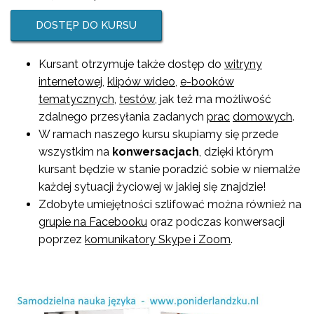
DOSTĘP DO KURSU
Kursant otrzymuje także dostęp do
witryny
internetowej
,
klipów wideo
,
e-booków
tematycznych
,
testów
, jak też ma możliwość
zdalnego przesyłania zadanych
prac
domowych
.
W ramach naszego kursu skupiamy się przede
wszystkim na
konwersacjach
, dzięki którym
kursant będzie w stanie poradzić sobie w niemalże
każdej sytuacji życiowej w jakiej się znajdzie!
Zdobyte umiejętności szlifować można również na
grupie na Facebooku
oraz podczas konwersacji
poprzez
komunikatory Skype i Zoom
.