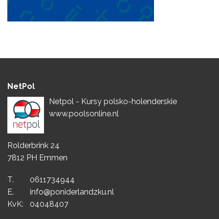
NetPol
Netpol - Kursy polsko-holenderskie
www.poolsonline.nl
Rolderbrink 24
7812 PH Emmen
T.
0611734944
E.
info@poniderlandzku.nl
KvK:
04048407