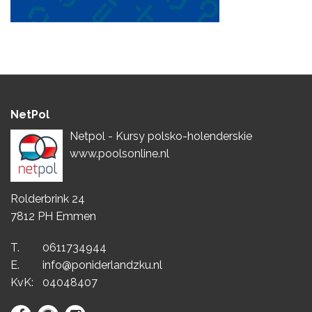
NetPol
Netpol - Kursy polsko-holenderskie
www.poolsonline.nl
Rolderbrink 24
7812 PH Emmen
T.
0611734944
E.
info@poniderlandzku.nl
KvK:
04048407