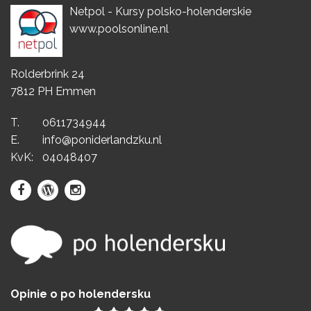
Netpol - Kursy polsko-holenderskie
www.poolsonline.nl
Rolderbrink 24
7812 PH Emmen
T.
0611734944
E.
info@poniderlandzku.nl
KvK:
04048407
Opinie o po holendersku