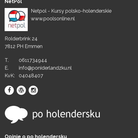
NetPol
Netpol - Kursy polsko-holenderskie
www.poolsonline.nl
Rolderbrink 24
7812 PH Emmen
T.
0611734944
E.
info@poniderlandzku.nl
KvK:
04048407
Opinie o po holendersku