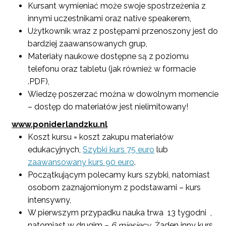
Kursant wymieniać może swoje spostrzeżenia z
innymi uczestnikami oraz native speakerem,
Użytkownik wraz z postępami przenoszony jest do
bardziej zaawansowanych grup,
Materiały naukowe dostępne są z poziomu
telefonu oraz tabletu (jak również w formacie
.PDF),
Wiedzę poszerzać można w dowolnym momencie
– dostęp do materiałów jest nielimitowany!
www.poniderlandzku.nl
Koszt kursu = koszt zakupu materiałów
edukacyjnych,
Szybki kurs 75 euro
lub
zaawansowany kurs 90 euro
.
Początkującym polecamy kurs szybki, natomiast
osobom zaznajomionym z podstawami – kurs
intensywny,
W pierwszym przypadku nauka trwa 13 tygodni
,
natomiast w drugim –
6 miesięcy
Żaden inny kurs