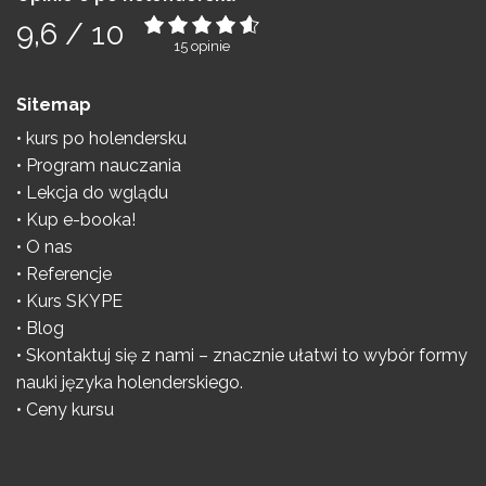
9,6
/
10
15
opinie
Sitemap
kurs po holendersku
Program nauczania
Lekcja do wglądu
Kup e-booka!
O nas
Referencje
Kurs SKYPE
Blog
Skontaktuj się z nami – znacznie ułatwi to wybór formy
nauki języka holenderskiego.
Ceny kursu