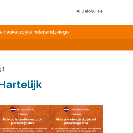
Zaloguj się
 nauka języka niderlandzkiego
!!
artelijk