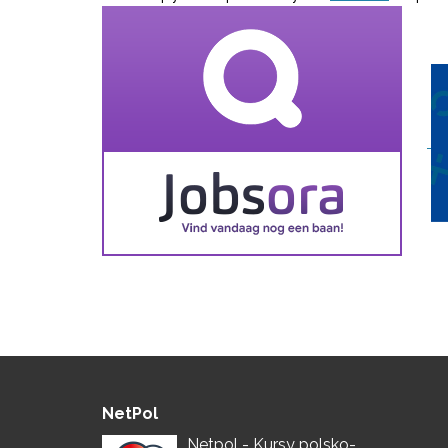
NetPol
Netpol - Kursy polsko-