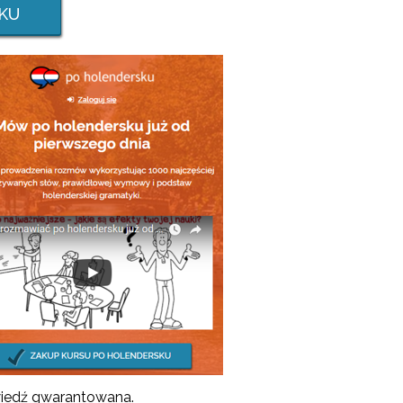
KU
edź gwarantowana.