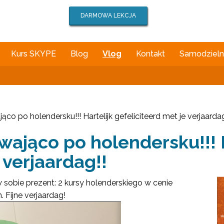
DARMOWA LEKCJA
Kurs SKYPE
Blog
Vlog
Kontakt
Samodzielna
co po holendersku!!! Hartelijk gefeliciteerd met je verjaardag
wająco po holendersku!!! H
 verjaardag!!
sobie prezent: 2 kursy holenderskiego w cenie
. Fijne verjaardag!