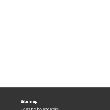
Sitemap
kurs po holendersku