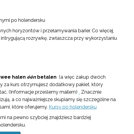
omymi po holendersku
ych horyzontów i przełamywania barier. Co więcej,
intrygującą rozrywkę, zwłaszcza przy wykorzystaniu
twee halen
één
betalen
(a więc zakup dwóch
 za kurs otrzymujesz dodatkowy pakiet, który
ać. (Informacje prześlemy mailem)
Znacznie
izują, a co najważniejsze skupiamy się szczególne na
sami, które oferujemy.
Kursy po holendersku
mi na pewno szybciej znajdziesz bardziej
 holendersku.