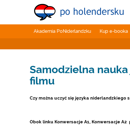
Akademia PoNiderlandzku
Kup e-booka
Samodzielna nauka j
filmu
Czy można uczyć się języka niderlandzkiego 
Obok linku Konwersacje A1, Konwersacje A2 