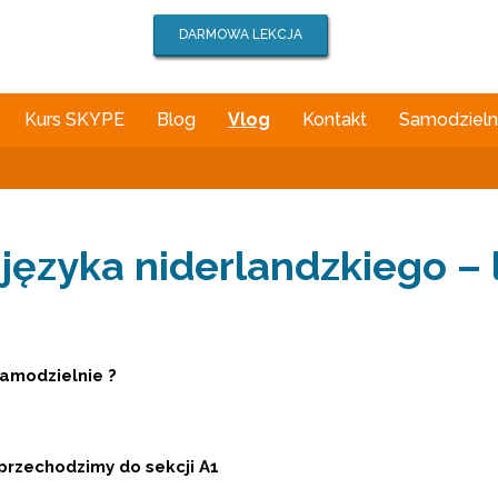
DARMOWA LEKCJA
Kurs SKYPE
Blog
Vlog
Kontakt
Samodzielna
ęzyka niderlandzkiego – l
samodzielnie ?
przechodzimy do sekcji A1