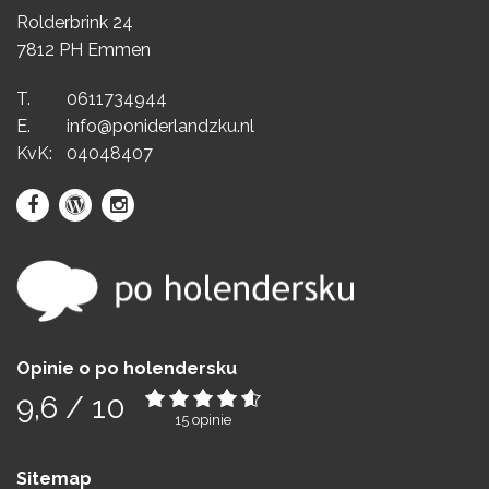
Rolderbrink 24
7812 PH Emmen
T.
0611734944
E.
info@poniderlandzku.nl
KvK:
04048407
Opinie o po holendersku
9,6
/
10
15
opinie
Sitemap