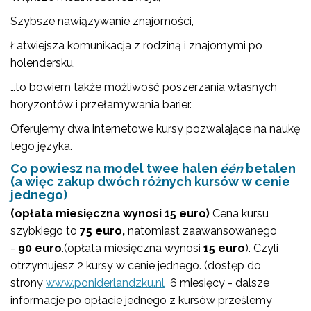
Szybsze nawiązywanie znajomości,
Łatwiejsza komunikacja z rodziną i znajomymi po
holendersku,
…to bowiem także możliwość poszerzania własnych
horyzontów i przełamywania barier.
Oferujemy dwa internetowe kursy pozwalające na naukę
tego języka.
Co powiesz na model twee halen
één
betalen
(a więc zakup dwóch różnych kursów w cenie
jednego)
(opłata miesięczna wynosi 15 euro)
Cena kursu
szybkiego to
75 euro,
natomiast zaawansowanego
-
90 euro
.(opłata miesięczna wynosi
15 euro
). Czyli
otrzymujesz 2 kursy w cenie jednego. (dostęp do
strony
www.poniderlandzku.nl
6 miesięcy - dalsze
informacje po opłacie jednego z kursów prześlemy