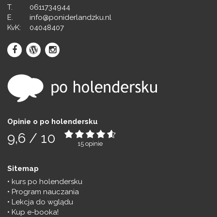
T.
0611734944
E.
info@poniderlandzku.nl
KvK:
04048407
Opinie o po holendersku
9,6
/
10
15
opinie
Sitemap
kurs po holendersku
Program nauczania
Lekcja do wglądu
Kup e-booka!