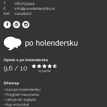
T.
0611734944
E.
info@poniderlandzku.nl
KvK:
04048407
Opinie o po holendersku
9,6
/
10
15
opinie
Sitemap
kurs po holendersku
Program nauczania
Lekcja do wglądu
Kup e-booka!