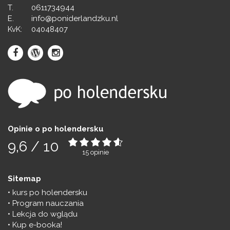
T.
0611734944
E.
info@poniderlandzku.nl
KvK:
04048407
Opinie o po holendersku
9,6
/
10
15
opinie
Sitemap
kurs po holendersku
Program nauczania
Lekcja do wglądu
Kup e-booka!