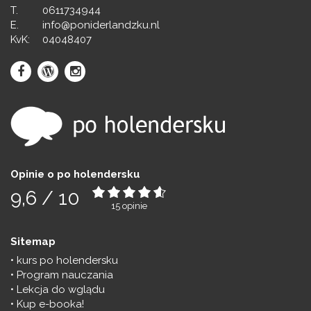
T.
0611734944
E.
info@poniderlandzku.nl
KvK:
04048407
Opinie o po holendersku
9,6
/
10
15
opinie
Sitemap
kurs po holendersku
Program nauczania
Lekcja do wglądu
Kup e-booka!