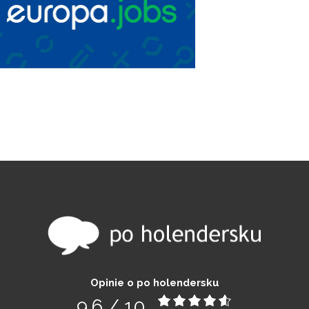
Opinie o po holendersku
9,6
/
10