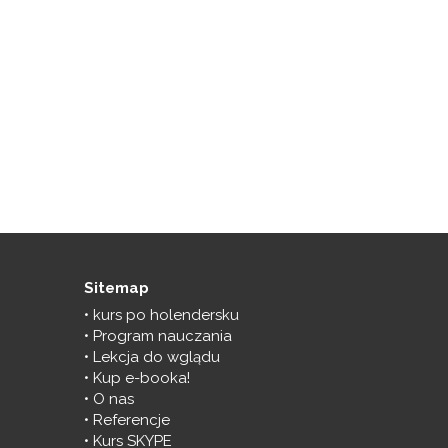
Sitemap
kurs po holendersku
Program nauczania
Lekcja do wglądu
Kup e-booka!
O nas
Referencje
Kurs SKYPE