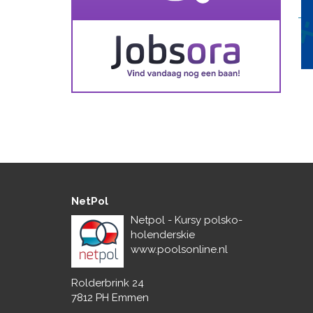
NetPol
Netpol - Kursy polsko-
holenderskie
www.poolsonline.nl
Rolderbrink 24
7812 PH Emmen