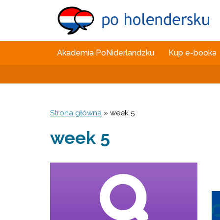
Akademia PoNiderlandzku
Kup e-booka
Strona główna
»
week 5
week 5