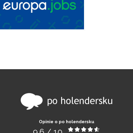
Opinie o po holendersku
9,6
/
10