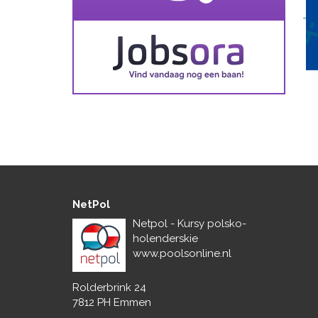
NetPol
Netpol - Kursy polsko-
holenderskie
www.poolsonline.nl
Rolderbrink 24
7812 PH Emmen