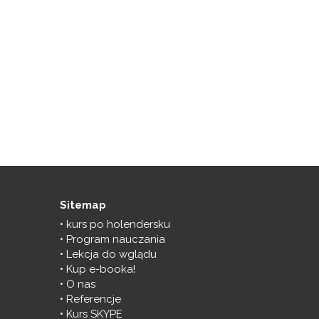
Sitemap
kurs po holendersku
Program nauczania
Lekcja do wglądu
Kup e-booka!
O nas
Referencje
Kurs SKYPE