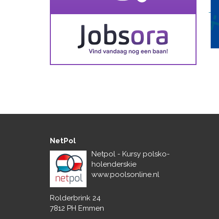
NetPol
Netpol - Kursy polsko-
holenderskie
www.poolsonline.nl
Rolderbrink 24
7812 PH Emmen