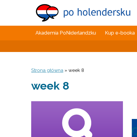
Akademia PoNiderlandzku
Kup e-booka
Strona główna
»
week 8
week 8