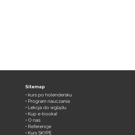
Sitemap
kurs po holendersku
Program nauczania
Lekcja do wglądu
Kup e-booka!
O nas
Referencje
Kurs SKYPE