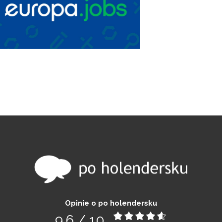
Opinie o po holendersku
9,6
/
10