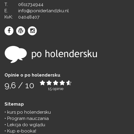
T.
0611734944
E.
info@poniderlandzku.nl
KvK:
04048407
Opinie o po holendersku
9,6
/
10
15
opinie
Sitemap
kurs po holendersku
Program nauczania
Lekcja do wglądu
Kup e-booka!