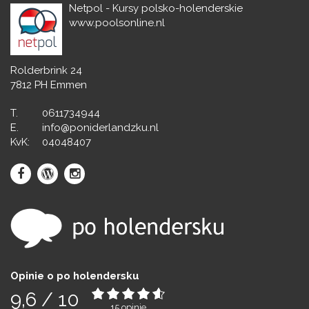
Netpol - Kursy polsko-holenderskie
www.poolsonline.nl
Rolderbrink 24
7812 PH Emmen
T.
0611734944
E.
info@poniderlandzku.nl
KvK:
04048407
Opinie o po holendersku
9,6
/
10
15
opinie