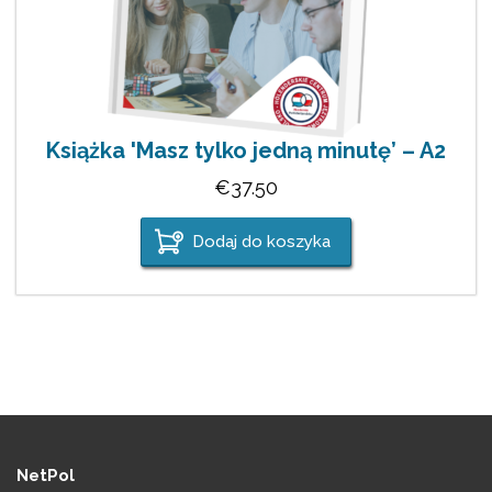
Książka 'Masz tylko jedną minutę’ – A2
€
37.50
Dodaj do koszyka
NetPol