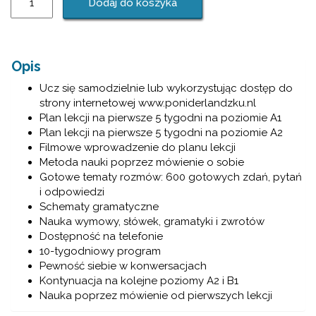
Dodaj do koszyka
Książka
'Masz
tylko
jedną
Opis
minutę'
-
Ucz się samodzielnie lub wykorzystując dostęp do
A2
strony internetowej www.poniderlandzku.nl
Plan lekcji na pierwsze 5 tygodni na poziomie A1
Plan lekcji na pierwsze 5 tygodni na poziomie A2
Filmowe wprowadzenie do planu lekcji
Metoda nauki poprzez mówienie o sobie
Gotowe tematy rozmów: 600 gotowych zdań, pytań
i odpowiedzi
Schematy gramatyczne
Nauka wymowy, słówek, gramatyki i zwrotów
Dostępność na telefonie
10-tygodniowy program
Pewność siebie w konwersacjach
Kontynuacja na kolejne poziomy A2 i B1
Nauka poprzez mówienie od pierwszych lekcji