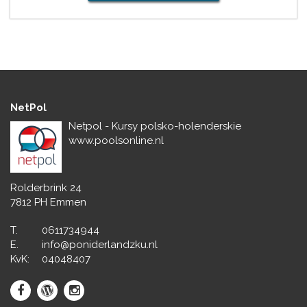
NetPol
Netpol - Kursy polsko-holenderskie
www.poolsonline.nl
Rolderbrink 24
7812 PH Emmen
T.
0611734944
E.
info@poniderlandzku.nl
KvK:
04048407