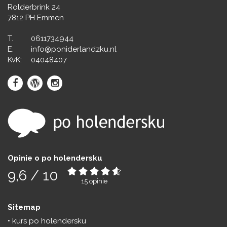
Rolderbrink 24
7812 PH Emmen
T.
0611734944
E.
info@poniderlandzku.nl
KvK:
04048407
Opinie o po holendersku
9,6
/
10
15
opinie
Sitemap
kurs po holendersku