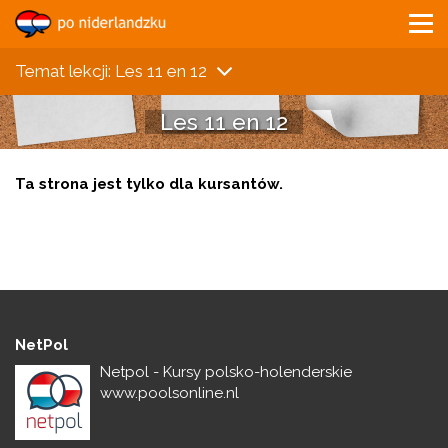
Temat lekcji: Les 11 en 12
Les 11 en 12
Ta strona jest tylko dla kursantów.
NetPol
Netpol - Kursy polsko-holenderskie
www.poolsonline.nl