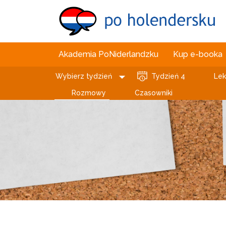
Akademia PoNiderlandzku
Kup e-booka
Wybierz tydzień
Tydzień 4
Lek
Rozmowy
Czasowniki