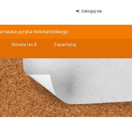
Zaloguj się
 nauka języka niderlandzkiego
Słówka les 8
Zapamiętaj