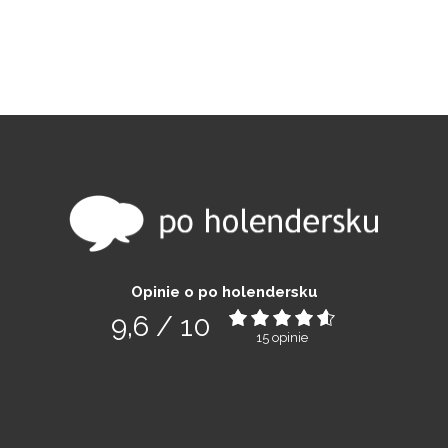
Opinie o po holendersku
9,6
/
10
15
opinie