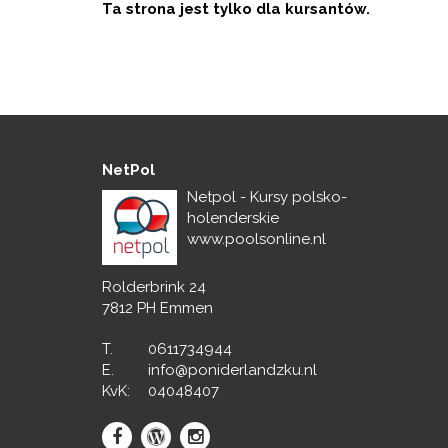
Ta strona jest tylko dla kursantów.
NetPol
Netpol - Kursy polsko-
holenderskie
www.poolsonline.nl
Rolderbrink 24
7812 PH Emmen
T.
0611734944
E.
info@poniderlandzku.nl
KvK:
04048407