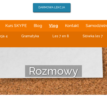
DARMOWA LEKCJA
Kurs SKYPE
Blog
Vlog
Kontakt
Samodzielna
cja 4
Gramatyka
Les 7 en 8
Słówka les 7
Rozmowy