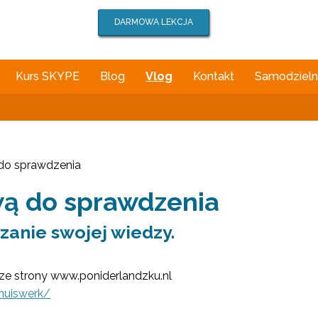
DARMOWA LEKCJA
Kurs SKYPE
Blog
Vlog
Kontakt
Samodzielna
do sprawdzenia
wą do sprawdzenia
zanie swojej wiedzy.
e strony www.poniderlandzku.nl
huiswerk/