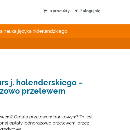
0
produkty
Zaloguj się
 nauka języka niderlandzkiego
rs j. holenderskiego –
razowo przelewem
ewem? Opłata przelewem bankowym? To jest
onaj opłaty jednorazowo przelewem, przez
 kredytową.