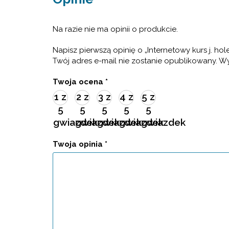
Na razie nie ma opinii o produkcie.
Napisz pierwszą opinię o „Internetowy kurs j. 
Twój adres e-mail nie zostanie opublikowany.
Wy
Twoja ocena
*
1 z
2 z
3 z
4 z
5 z
5
5
5
5
5
gwiazdek
gwiazdek
gwiazdek
gwiazdek
gwiazdek
Twoja opinia
*