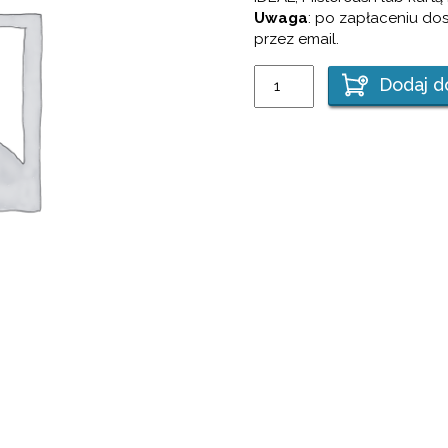
Uwaga
: po zapłaceniu do
przez email.
ilość
Dodaj d
Internetowy
kurs
j.
holenderskiego
-
opłata
jednorazowo
przelewem