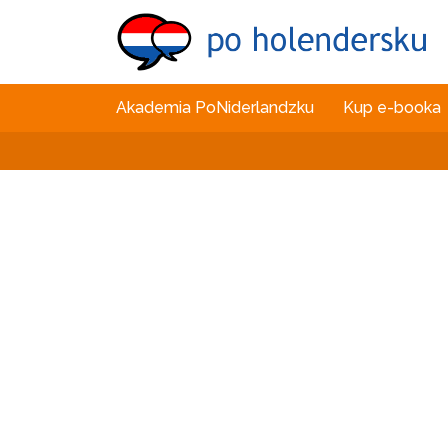
Akademia PoNiderlandzku
Kup e-booka