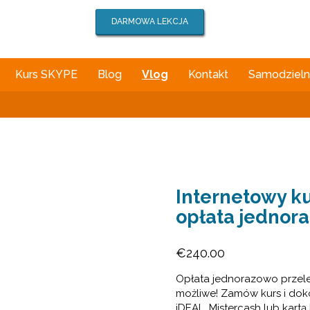
DARMOWA LEKCJA
Kurs SKYPE
Blog
Vlog
Kontakt
Samodzielna
Internetowy ku
opłata jedno
€
240.00
Opłata jednorazowo przel
możliwe! Zamów kurs i dok
iDEAL, Mistercash lub kartą