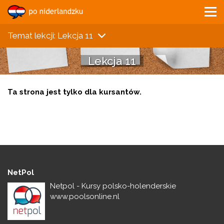
Temat lekcji: Lekcja 11
Lekcja 11
Ta strona jest tylko dla kursantów.
NetPol
Netpol - Kursy polsko-holenderskie
www.poolsonline.nl