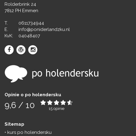
Rolderbrink 24
7812 PH Emmen
T.
0611734944
E.
info@poniderlandzku.nl
KvK:
04048407
Opinie o po holendersku
9,6
/
10
15
opinie
Sitemap
kurs po holendersku