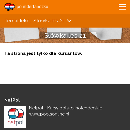
Temat lekcji: Słówka les 21
Słówka les 21
Ta strona jest tylko dla kursantów.
NetPol
Netpol - Kursy polsko-holenderskie
www.poolsonline.nl