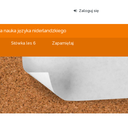
Zaloguj się
 nauka języka niderlandzkiego
Słówka les 6
Zapamiętaj