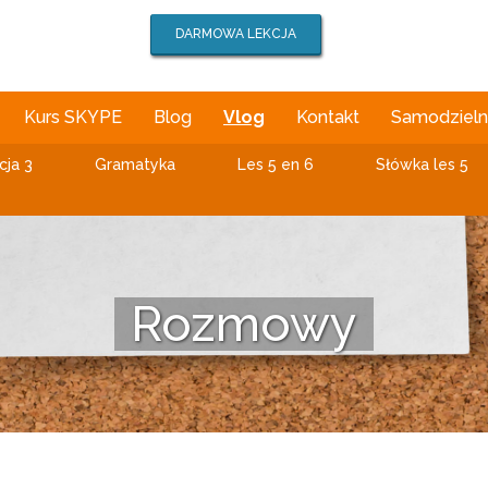
DARMOWA LEKCJA
Kurs SKYPE
Blog
Vlog
Kontakt
Samodzielna
cja 3
Gramatyka
Les 5 en 6
Słówka les 5
Rozmowy