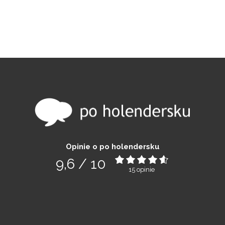
Opinie o po holendersku
9,6
/
10
15
opinie