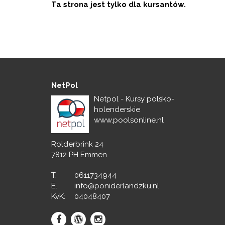
Ta strona jest tylko dla kursantów.
NetPol
Netpol - Kursy polsko-
holenderskie
www.poolsonline.nl
Rolderbrink 24
7812 PH Emmen
T.
0611734944
E.
info@poniderlandzku.nl
KvK:
04048407