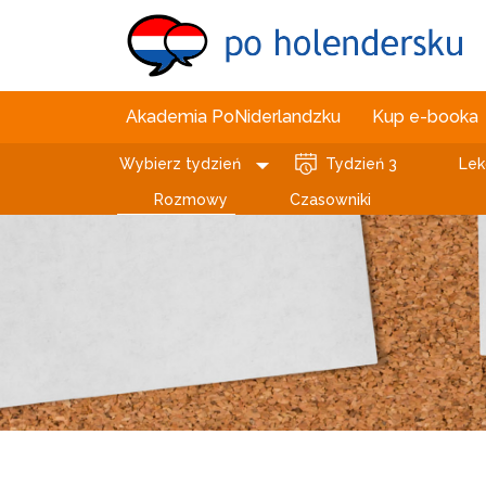
Akademia PoNiderlandzku
Kup e-booka
Wybierz tydzień
Tydzień 3
Lek
Rozmowy
Czasowniki