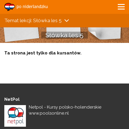
Temat lekcji: Słówka les 5
Słówka les 5
Ta strona jest tylko dla kursantów.
NetPol
Netpol - Kursy polsko-holenderskie
www.poolsonline.nl