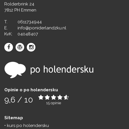
Rolderbrink 24
7812 PH Emmen
T.
0611734944
E.
info@poniderlandzku.nl
KvK:
04048407
Opinie o po holendersku
9,6
/
10
15
opinie
Sitemap
kurs po holendersku