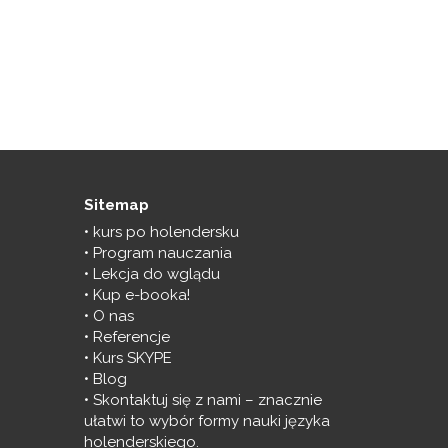
Sitemap
kurs po holendersku
Program nauczania
Lekcja do wglądu
Kup e-booka!
O nas
Referencje
Kurs SKYPE
Blog
Skontaktuj się z nami – znacznie
ułatwi to wybór formy nauki języka
holenderskiego.