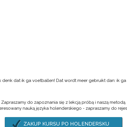
enk dat ik ga voetballen! Dat wordt meer gebruikt dan: ik ga 
Zapraszamy do zapoznania się z lekcją próbą i naszą metodą.
eresowany nauką języka holenderskiego - zapraszamy do rejest
ZAKUP KURSU PO HOLENDERSKU