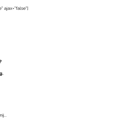
e” ajax=”false”]
?
g.
ij….