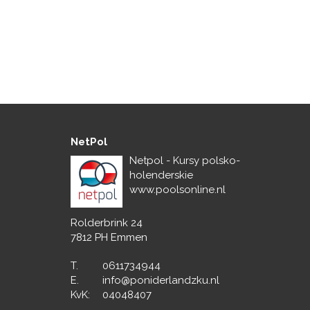
NetPol
Netpol - Kursy polsko-
holenderskie
www.poolsonline.nl
Rolderbrink 24
7812 PH Emmen
T.
0611734944
E.
info@poniderlandzku.nl
KvK:
04048407