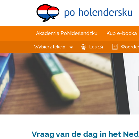
Akademia PoNiderlandzku
Kup e-booka
Wybierz lekcję
Les 19
Woordenl
Vraag van de dag in het Ned