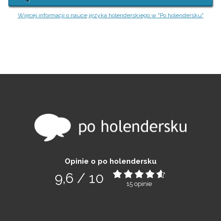
Więcej informacji o nauce języka holenderskiego w "Po holendersku"
Opinie o po holendersku
9,6
/
10
15
opinie