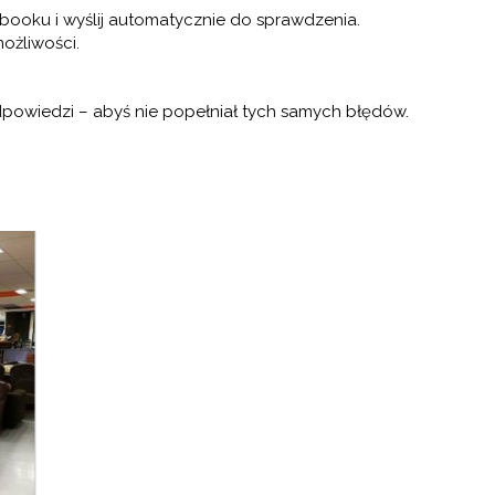
ooku i wyślij automatycznie do sprawdzenia.
ożliwości.
powiedzi – abyś nie popełniał tych samych błędów.