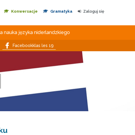
Konwersacje
Gramatyka
Zaloguj się
 nauka języka niderlandzkiego
Facebookklas les 19
ku