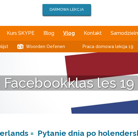
DARMOWA LEKCJA
Kurs SKYPE
Blog
Vlog
Kontakt
Samodzielna
ijst
Woorden Oefenen
Praca domowa lekcja 19
Facebookklas les 19
erlands = Pytanie dnia po holenders