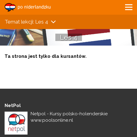
Temat lekcji: Les 4
Les 4
Ta strona jest tylko dla kursantów.
NetPol
Netpol - Kursy polsko-holenderskie
www.poolsonline.nl