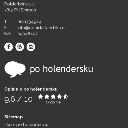
Rolderbrink 24
7812 PH Emmen
T.
0611734944
E.
info@poniderlandzku.nl
KvK:
04048407
Opinie o po holendersku
9,6
/
10
15
opinie
Sitemap
kurs po holendersku