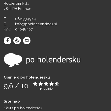
Rolderbrink 24
7812 PH Emmen
T.
0611734944
E.
info@poniderlandzku.nl
KvK:
04048407
Opinie o po holendersku
9,6
/
10
15
opinie
Sitemap
kurs po holendersku