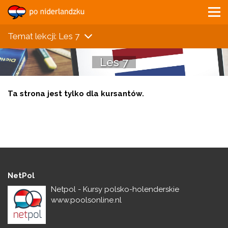
Temat lekcji: Les 7
Les 7
Ta strona jest tylko dla kursantów.
NetPol
Netpol - Kursy polsko-holenderskie
www.poolsonline.nl