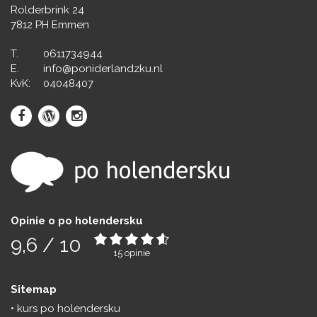
Rolderbrink 24
7812 PH Emmen
T.
0611734944
E.
info@poniderlandzku.nl
KvK:
04048407
Opinie o po holendersku
9,6
/
10
15
opinie
Sitemap
kurs po holendersku