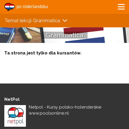
Temat lekcji: Grammatica
Grammatica
Ta strona jest tylko dla kursantów.
NetPol
Netpol - Kursy polsko-holenderskie
www.poolsonline.nl