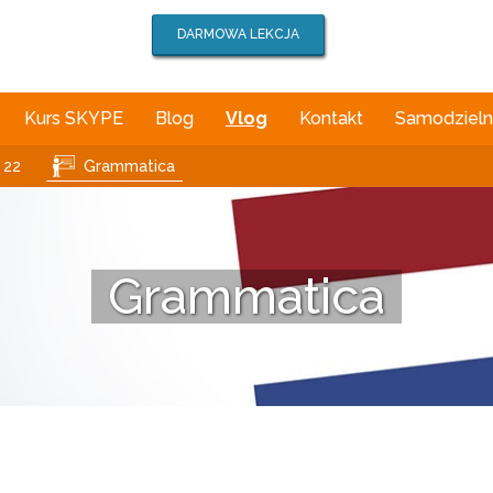
DARMOWA LEKCJA
Kurs SKYPE
Blog
Vlog
Kontakt
Samodzielna
 22
Grammatica
Grammatica