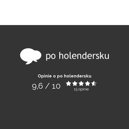
Opinie o po holendersku
9,6
/
10
15
opinie