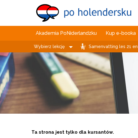
Akademia PoNiderlandzku
Kup e-booka
Wybierz lekcję
Samenvatting les 21 en
Ta strona jest tylko dla kursantów.