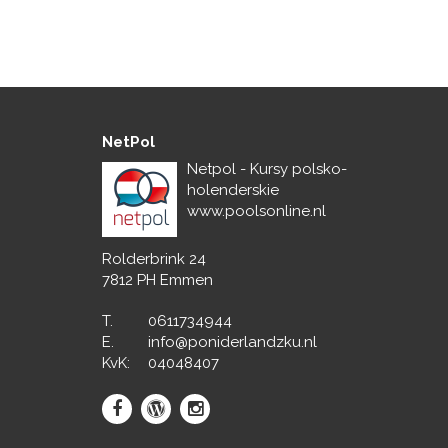
NetPol
Netpol - Kursy polsko-
holenderskie
www.poolsonline.nl
Rolderbrink 24
7812 PH Emmen
T.
0611734944
E.
info@poniderlandzku.nl
KvK:
04048407