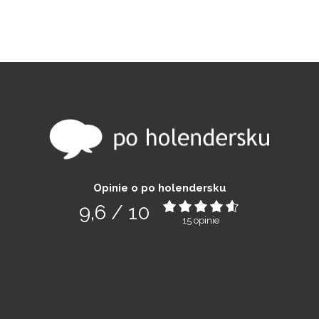
Opinie o po holendersku
9,6
/
10
15
opinie