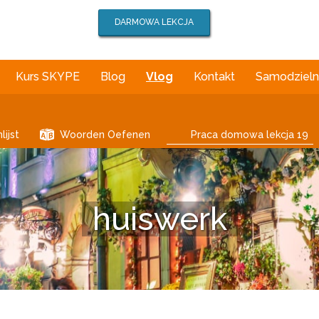
DARMOWA LEKCJA
Kurs SKYPE
Blog
Vlog
Kontakt
Samodzielna
ijst
Woorden Oefenen
Praca domowa lekcja 19
huiswerk