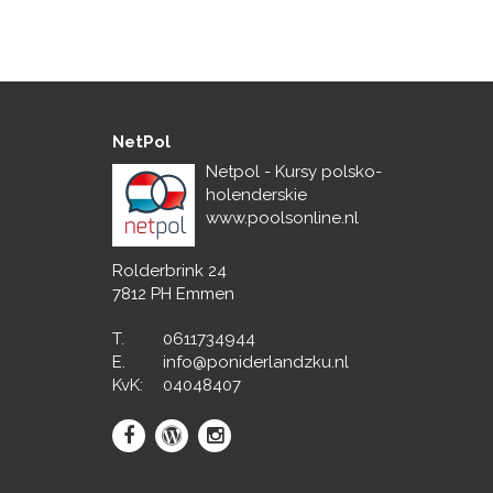
NetPol
Netpol - Kursy polsko-
holenderskie
www.poolsonline.nl
Rolderbrink 24
7812 PH Emmen
T.
0611734944
E.
info@poniderlandzku.nl
KvK:
04048407