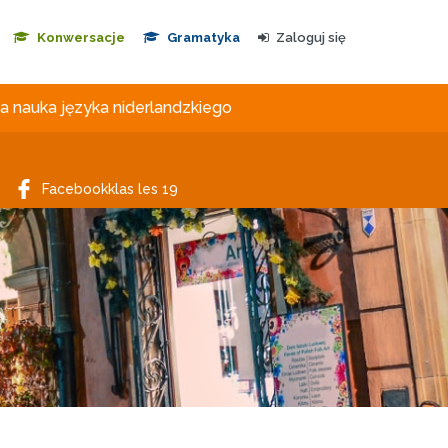
Konwersacje
Gramatyka
Zaloguj się
 nauka języka niderlandzkiego
Facebookklas les 19