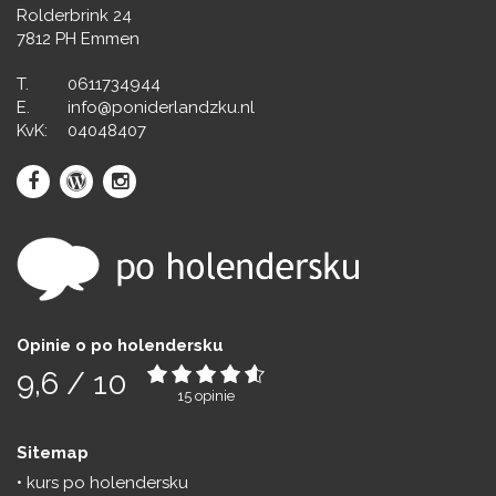
Rolderbrink 24
7812 PH Emmen
T.
0611734944
E.
info@poniderlandzku.nl
KvK:
04048407
Opinie o po holendersku
9,6
/
10
15
opinie
Sitemap
kurs po holendersku