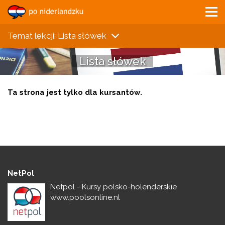
Temat lekcji: Lista słówek
Lista słówek
Ta strona jest tylko dla kursantów.
NetPol
Netpol - Kursy polsko-holenderskie
www.poolsonline.nl